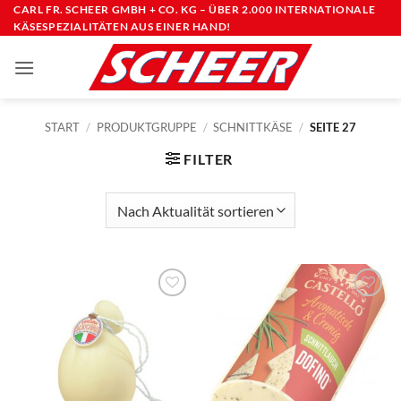
Zum
CARL FR. SCHEER GMBH + CO. KG – ÜBER 2.000 INTERNATIONALE
KÄSESPEZIALITÄTEN AUS EINER HAND!
Inhalt
springen
START
/
PRODUKTGRUPPE
/
SCHNITTKÄSE
/
SEITE 27
FILTER