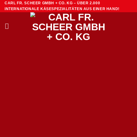
Zum
CARL FR. SCHEER GMBH + CO. KG – ÜBER 2.000
INTERNATIONALE KÄSESPEZIALITÄTEN AUS EINER HAND!
Inhalt
springen