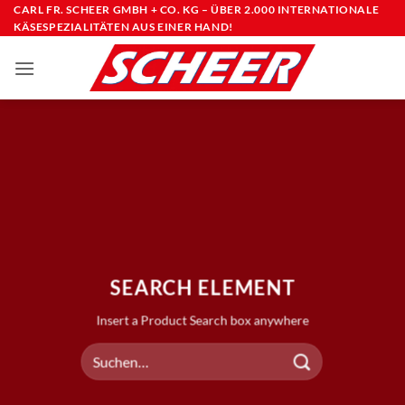
Zum
CARL FR. SCHEER GMBH + CO. KG – ÜBER 2.000 INTERNATIONALE
KÄSESPEZIALITÄTEN AUS EINER HAND!
Inhalt
springen
SEARCH ELEMENT
Insert a Product Search box anywhere
Suchen
nach: