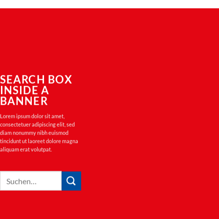
SEARCH BOX
INSIDE A
BANNER
Lorem ipsum dolor sit amet,
consectetuer adipiscing elit, sed
diam nonummy nibh euismod
tincidunt ut laoreet dolore magna
aliquam erat volutpat.
Suchen
nach: