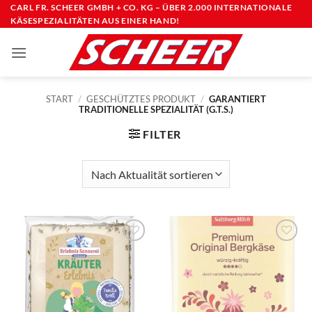
Zum
CARL FR. SCHEER GMBH + CO. KG – ÜBER 2.000 INTERNATIONALE
KÄSESPEZIALITÄTEN AUS EINER HAND!
Inhalt
springen
START
/
GESCHÜTZTES PRODUKT
/
GARANTIERT
TRADITIONELLE SPEZIALITÄT (G.T.S.)
FILTER