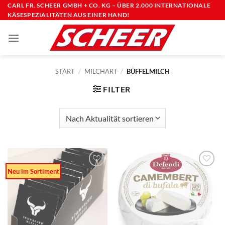
Zum
CARL FR. SCHEER GMBH + CO. KG – ÜBER 2.000 INTERNATIONALE
KÄSESPEZIALITÄTEN AUS EINER HAND!
Inhalt
springen
START
/
MILCHART
/
BÜFFELMILCH
FILTER
Neu im Sortiment