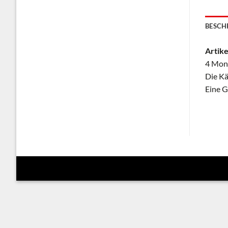
BESCH
Artike
4 Mona
Die Kä
Eine G