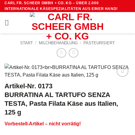
Zum
CARL FR. SCHEER GMBH + CO. KG – ÜBER 2.000
INTERNATIONALE KÄSESPEZIALITÄTEN AUS EINER HAND!
Inhalt
springen
START
/
MILCHBEHANDLUNG
/
PASTEURISIERT
Artikel-Nr. 0173
BURRATINA AL TARTUFO SENZA
TESTA, Pasta Filata Käse aus Italien,
125 g
Vorbestell-Artikel – nicht vorrätig!