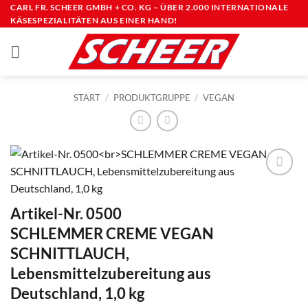
Zum
CARL FR. SCHEER GMBH + CO. KG – ÜBER 2.000 INTERNATIONALE
KÄSESPEZIALITÄTEN AUS EINER HAND!
Inhalt
springen
START
/
PRODUKTGRUPPE
/
VEGAN
Artikel-Nr. 0500
SCHLEMMER CREME VEGAN
SCHNITTLAUCH,
Lebensmittelzubereitung aus
Deutschland, 1,0 kg