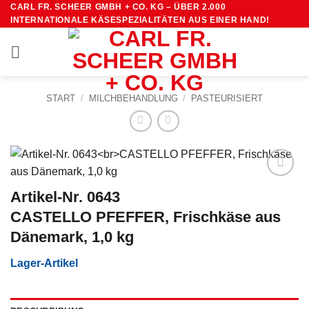
Zum
CARL FR. SCHEER GMBH + CO. KG – ÜBER 2.000
INTERNATIONALE KÄSESPEZIALITÄTEN AUS EINER HAND!
Inhalt
springen
START
/
MILCHBEHANDLUNG
/
PASTEURISIERT
Artikel-Nr. 0643
CASTELLO PFEFFER, Frischkäse aus
Dänemark, 1,0 kg
Lager-Artikel