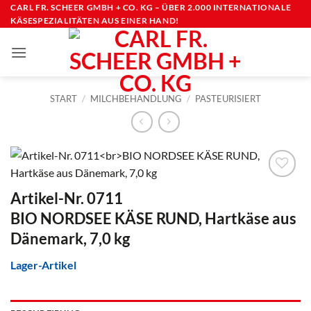
Zum
CARL FR. SCHEER GMBH + CO. KG – ÜBER 2.000 INTERNATIONALE
KÄSESPEZIALITÄTEN AUS EINER HAND!
Inhalt
springen
START
/
MILCHBEHANDLUNG
/
PASTEURISIERT
Artikel-Nr. 0711
BIO NORDSEE KÄSE RUND, Hartkäse aus
Dänemark, 7,0 kg
Lager-Artikel