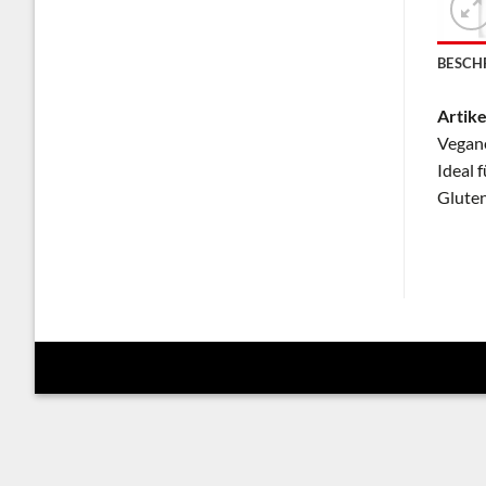
BESCH
Artike
Vegane
Ideal f
Gluten