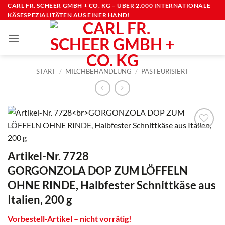
Zum
CARL FR. SCHEER GMBH + CO. KG – ÜBER 2.000 INTERNATIONALE
KÄSESPEZIALITÄTEN AUS EINER HAND!
Inhalt
springen
START
/
MILCHBEHANDLUNG
/
PASTEURISIERT
Artikel-Nr. 7728
GORGONZOLA DOP ZUM LÖFFELN
OHNE RINDE, Halbfester Schnittkäse aus
Italien, 200 g
Vorbestell-Artikel – nicht vorrätig!