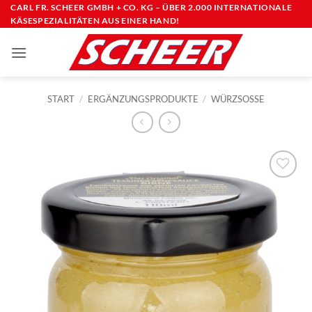
Zum
CARL FR. SCHEER GMBH + CO. KG – ÜBER 2.000 INTERNATIONALE
KÄSESPEZIALITÄTEN AUS EINER HAND!
Inhalt
springen
START
/
ERGÄNZUNGSPRODUKTE
/
WÜRZSOSSE