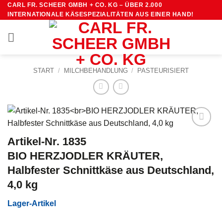
Zum
CARL FR. SCHEER GMBH + CO. KG – ÜBER 2.000
INTERNATIONALE KÄSESPEZIALITÄTEN AUS EINER HAND!
Inhalt
springen
START
/
MILCHBEHANDLUNG
/
PASTEURISIERT
Artikel-Nr. 1835
BIO HERZJODLER KRÄUTER,
Halbfester Schnittkäse aus Deutschland,
4,0 kg
Lager-Artikel