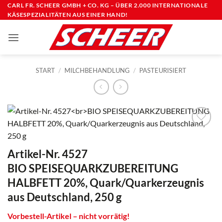
Zum
CARL FR. SCHEER GMBH + CO. KG – ÜBER 2.000 INTERNATIONALE
KÄSESPEZIALITÄTEN AUS EINER HAND!
Inhalt
springen
START
/
MILCHBEHANDLUNG
/
PASTEURISIERT
Artikel-Nr. 4527
BIO SPEISEQUARKZUBEREITUNG
HALBFETT 20%, Quark/Quarkerzeugnis
aus Deutschland, 250 g
Vorbestell-Artikel – nicht vorrätig!