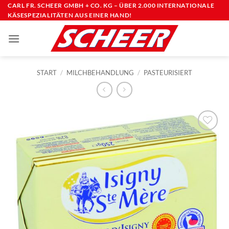
Zum
CARL FR. SCHEER GMBH + CO. KG – ÜBER 2.000 INTERNATIONALE
KÄSESPEZIALITÄTEN AUS EINER HAND!
Inhalt
springen
START
/
MILCHBEHANDLUNG
/
PASTEURISIERT