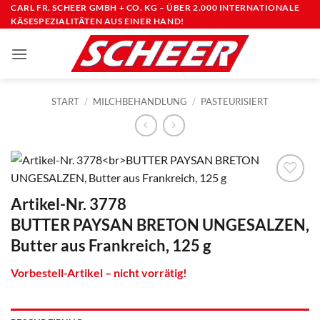
Zum
CARL FR. SCHEER GMBH + CO. KG – ÜBER 2.000 INTERNATIONALE
KÄSESPEZIALITÄTEN AUS EINER HAND!
Inhalt
springen
START
/
MILCHBEHANDLUNG
/
PASTEURISIERT
Artikel-Nr. 3778
BUTTER PAYSAN BRETON UNGESALZEN,
Butter aus Frankreich, 125 g
Vorbestell-Artikel – nicht vorrätig!