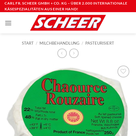
Zum
CARL FR. SCHEER GMBH + CO. KG – ÜBER 2.000 INTERNATIONALE
KÄSESPEZIALITÄTEN AUS EINER HAND!
Inhalt
springen
START
/
MILCHBEHANDLUNG
/
PASTEURISIERT