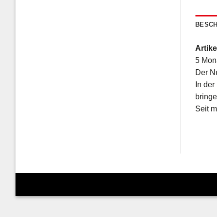
BESCH
Artike
5 Mona
Der N
In der
bringe
Seit m