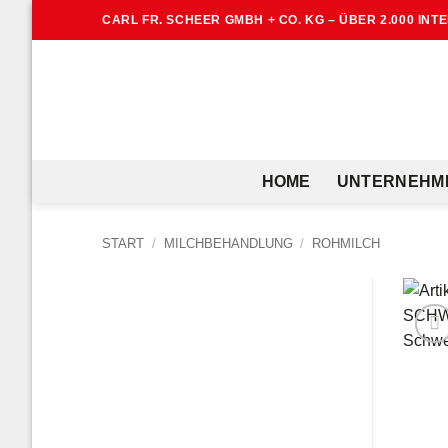
Zum
CARL FR. SCHEER GMBH + CO. KG – ÜBER 2.000 IN
Inhalt
springen
HOME
UNTERNEHM
START
/
MILCHBEHANDLUNG
/
ROHMILCH