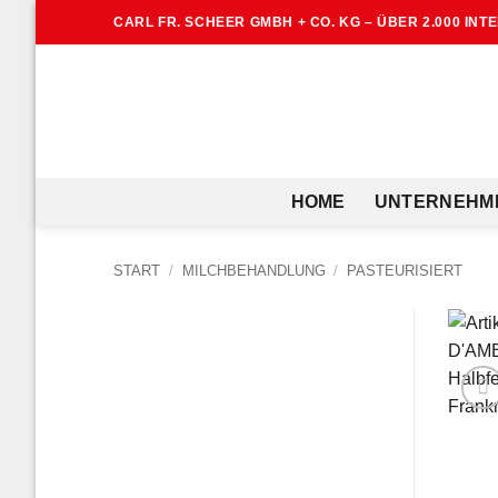
Zum
CARL FR. SCHEER GMBH + CO. KG – ÜBER 2.000 IN
Inhalt
springen
HOME
UNTERNEHM
START
/
MILCHBEHANDLUNG
/
PASTEURISIERT