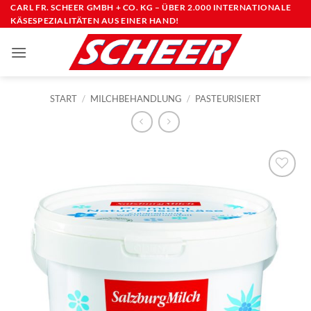
Zum
CARL FR. SCHEER GMBH + CO. KG – ÜBER 2.000 INTERNATIONALE
KÄSESPEZIALITÄTEN AUS EINER HAND!
Inhalt
springen
START
/
MILCHBEHANDLUNG
/
PASTEURISIERT