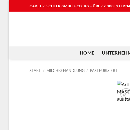
Zum
CARL FR. SCHEER GMBH + CO. KG – ÜBER 2.000 INTER
Inhalt
springen
HOME
UNTERNEH
START
/
MILCHBEHANDLUNG
/
PASTEURISIERT