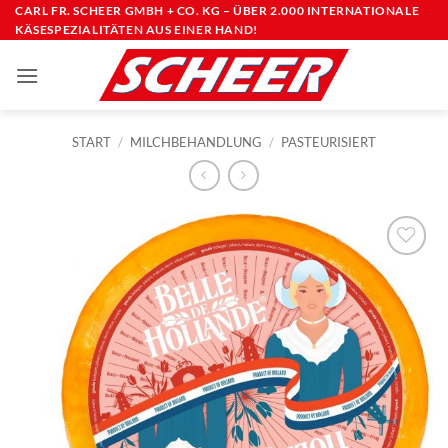
Zum
CARL FR. SCHEER GMBH + CO. KG – ÜBER 2.000 INTERNATIONALE
KÄSESPEZIALITÄTEN AUS EINER HAND!
Inhalt
springen
START
/
MILCHBEHANDLUNG
/
PASTEURISIERT