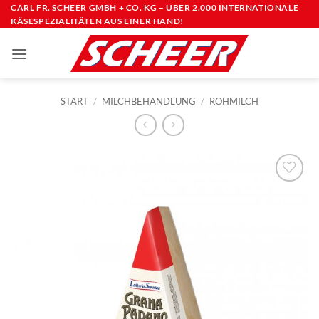
Zum
CARL FR. SCHEER GMBH + CO. KG – ÜBER 2.000 INTERNATIONALE
KÄSESPEZIALITÄTEN AUS EINER HAND!
Inhalt
springen
START
/
MILCHBEHANDLUNG
/
ROHMILCH