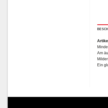
BESCH
Artike
Mindes
Am äus
Milder
Ein gl