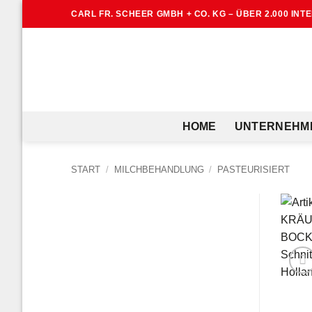
Zum
CARL FR. SCHEER GMBH + CO. KG – ÜBER 2.000 IN
Inhalt
springen
HOME
UNTERNEHM
START
/
MILCHBEHANDLUNG
/
PASTEURISIERT