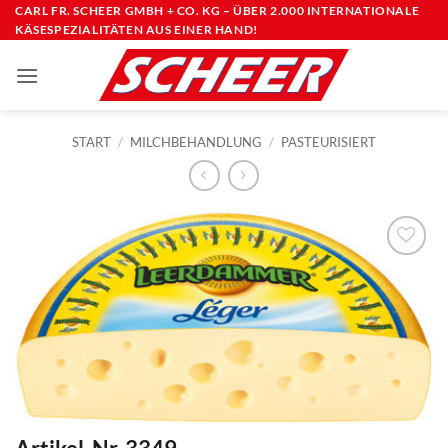
Zum
CARL FR. SCHEER GMBH + CO. KG – ÜBER 2.000 INTERNATIONALE
KÄSESPEZIALITÄTEN AUS EINER HAND!
Inhalt
springen
START
/
MILCHBEHANDLUNG
/
PASTEURISIERT