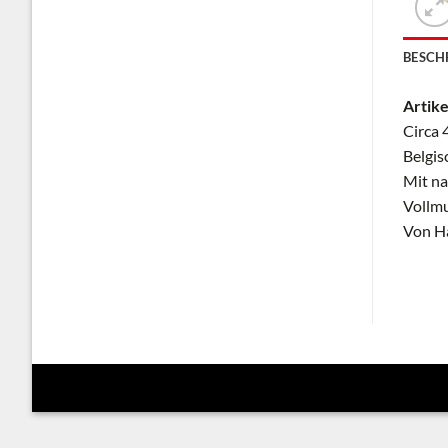
BESCH
Artike
Circa 
Belgis
Mit na
Vollmu
Von Ha