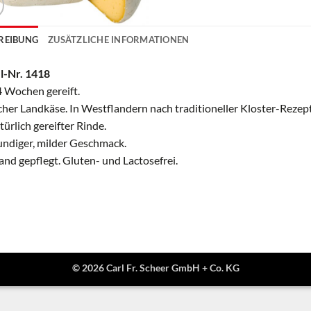
REIBUNG
ZUSÄTZLICHE INFORMATIONEN
l-Nr. 1418
4 Wochen gereift.
cher Landkäse. In Westflandern nach traditioneller Kloster-Rezept
türlich gereifter Rinde.
ndiger, milder Geschmack.
nd gepflegt. Gluten- und Lactosefrei.
© 2026 Carl Fr. Scheer GmbH + Co. KG