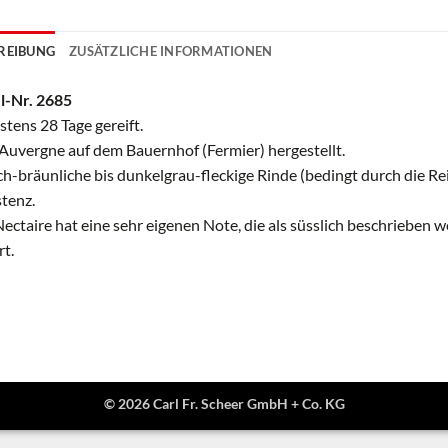
REIBUNG
ZUSÄTZLICHE INFORMATIONEN
l-Nr. 2685
tens 28 Tage gereift.
 Auvergne auf dem Bauernhof (Fermier) hergestellt.
ch-bräunliche bis dunkelgrau-fleckige Rinde (bedingt durch die Rei
tenz.
Nectaire hat eine sehr eigenen Note, die als süsslich beschrieben
rt.
© 2026 Carl Fr. Scheer GmbH + Co. KG