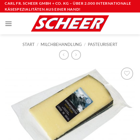
Zum
CARL FR. SCHEER GMBH + CO. KG – ÜBER 2.000 INTERNATIONALE
KÄSESPEZIALITÄTEN AUS EINER HAND!
Inhalt
springen
START
/
MILCHBEHANDLUNG
/
PASTEURISIERT