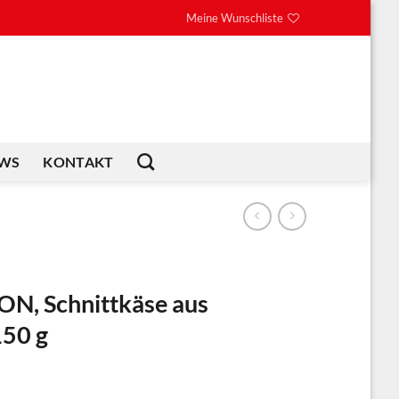
Meine Wunschliste
WS
KONTAKT
N, Schnittkäse aus
150 g