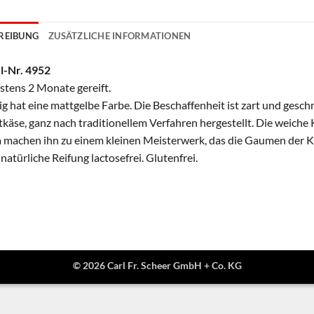
REIBUNG
ZUSÄTZLICHE INFORMATIONEN
l-Nr. 4952
tens 2 Monate gereift.
ig hat eine mattgelbe Farbe. Die Beschaffenheit ist zart und geschme
tkäse, ganz nach traditionellem Verfahren hergestellt. Die weich
machen ihn zu einem kleinen Meisterwerk, das die Gaumen der Kä
natürliche Reifung lactosefrei. Glutenfrei.
© 2026 Carl Fr. Scheer GmbH + Co. KG