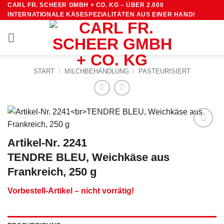
Zum
CARL FR. SCHEER GMBH + CO. KG – ÜBER 2.000
INTERNATIONALE KÄSESPEZIALITÄTEN AUS EINER HAND!
Inhalt
springen
START
/
MILCHBEHANDLUNG
/
PASTEURISIERT
Artikel-Nr. 2241
TENDRE BLEU, Weichkäse aus
Frankreich, 250 g
Vorbestell-Artikel – nicht vorrätig!