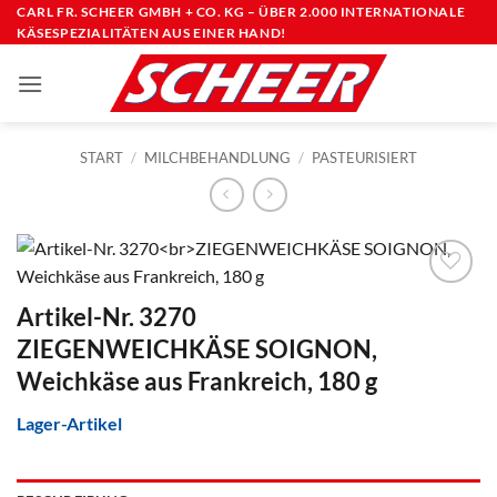
Zum
CARL FR. SCHEER GMBH + CO. KG – ÜBER 2.000 INTERNATIONALE
KÄSESPEZIALITÄTEN AUS EINER HAND!
Inhalt
springen
START
/
MILCHBEHANDLUNG
/
PASTEURISIERT
Artikel-Nr. 3270
ZIEGENWEICHKÄSE SOIGNON,
Weichkäse aus Frankreich, 180 g
Lager-Artikel