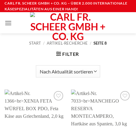
Zum
CARL FR. SCHEER GMBH + CO. KG – ÜBER 2.000 INTERNATIONALE
KÄSESPEZIALITÄTEN AUS EINER HAND!
Inhalt
springen
START
/
ARTIKEL-RECHERCHE
/
SEITE 8
FILTER