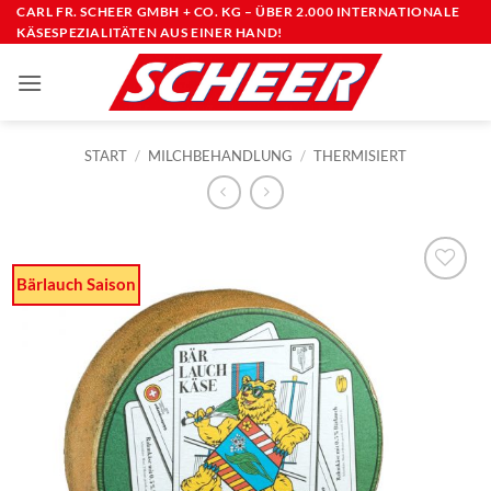
Zum
CARL FR. SCHEER GMBH + CO. KG – ÜBER 2.000 INTERNATIONALE
KÄSESPEZIALITÄTEN AUS EINER HAND!
Inhalt
springen
START
/
MILCHBEHANDLUNG
/
THERMISIERT
Bärlauch Saison